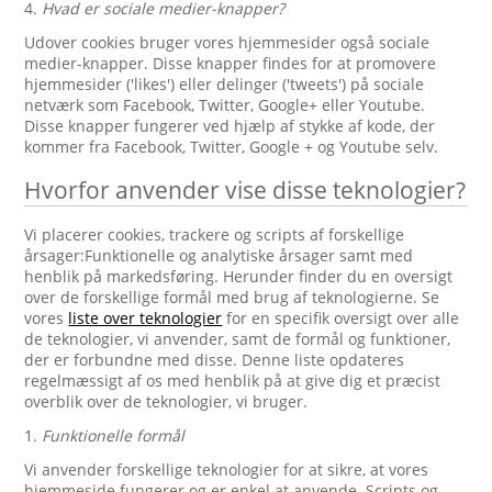
4.
Hvad er sociale medier-knapper?
Udover cookies bruger vores hjemmesider også sociale
medier-knapper. Disse knapper findes for at promovere
hjemmesider ('likes') eller delinger ('tweets') på sociale
netværk som Facebook, Twitter, Google+ eller Youtube.
Disse knapper fungerer ved hjælp af stykke af kode, der
kommer fra Facebook, Twitter, Google + og Youtube selv.
Hvorfor anvender vise disse teknologier?
Vi placerer cookies, trackere og scripts af forskellige
årsager:Funktionelle og analytiske årsager samt med
henblik på markedsføring. Herunder finder du en oversigt
over de forskellige formål med brug af teknologierne. Se
vores
liste over teknologier
for en specifik oversigt over alle
de teknologier, vi anvender, samt de formål og funktioner,
der er forbundne med disse. Denne liste opdateres
regelmæssigt af os med henblik på at give dig et præcist
overblik over de teknologier, vi bruger.
1.
Funktionelle formål
Vi anvender forskellige teknologier for at sikre, at vores
hjemmeside fungerer og er enkel at anvende. Scripts og