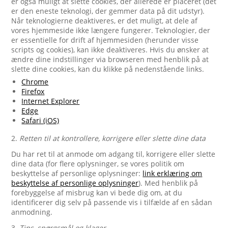
er også muligt at slette cookies, der allerede er placeret (det
er den eneste teknologi, der gemmer data på dit udstyr).
Når teknologierne deaktiveres, er det muligt, at dele af
vores hjemmeside ikke længere fungerer. Teknologier, der
er essentielle for drift af hjemmesiden (herunder visse
scripts og cookies), kan ikke deaktiveres. Hvis du ønsker at
ændre dine indstillinger via browseren med henblik på at
slette dine cookies, kan du klikke på nedenstående links.
Chrome
Firefox
Internet Explorer
Edge
Safari (iOS)
2.
Retten til at kontrollere, korrigere eller slette dine data
Du har ret til at anmode om adgang til, korrigere eller slette
dine data (for flere oplysninger, se vores politik om
beskyttelse af personlige oplysninger:
link erklæring om
beskyttelse af personlige oplysninger
). Med henblik på
forebyggelse af misbrug kan vi bede dig om, at du
identificerer dig selv på passende vis i tilfælde af en sådan
anmodning.
3.
Tips, spørgsmål og klager